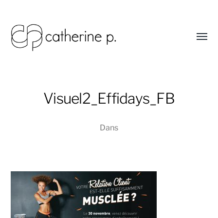
Affic
le
menu
Catherine
Potier
graphiste
Visuel2_Effidays_FB
-
art
Dans
thérapeute