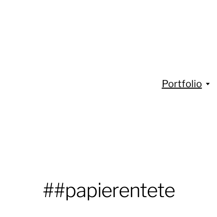
Portfolio
##papierentete