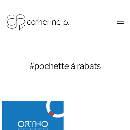
Affic
le
menu
Catherine
Potier
graphiste
-
#pochette à rabats
art
thérapeute