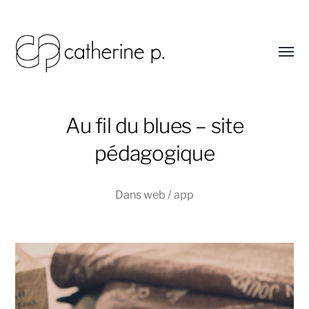
Affic
le
menu
Catherine
Potier
Au fil du blues – site
graphiste
-
pédagogique
art
thérapeute
Dans
web / app